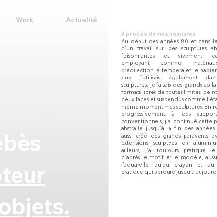
Work
Actualité
À propos de mes peintures
Au début des années 80 et dans le 
d’un travail sur des sculptures abs
foisonnantes et vivement col
employant comme matéria
prédilection la tempera et le papier
que j’utilisais également da
sculptures, je faisais des grands coll
formats libres de toutes limites, peints
deux faces et suspendus comme l’éta
même moment mes sculptures.
En r
progressivement à des support
conventionnels, j’ai continué cette 
abstraite jusqu’à la fin des années
ébès
aussi créé des grands paravents a
extensions sculptées en alumin
ailleurs, j’ai toujours pratiqué le
d’après le motif et le modèle, auss
pteur
l’aquarelle qu’au crayon et au 
pratique qui perdure jusqu’à aujourd
objets.