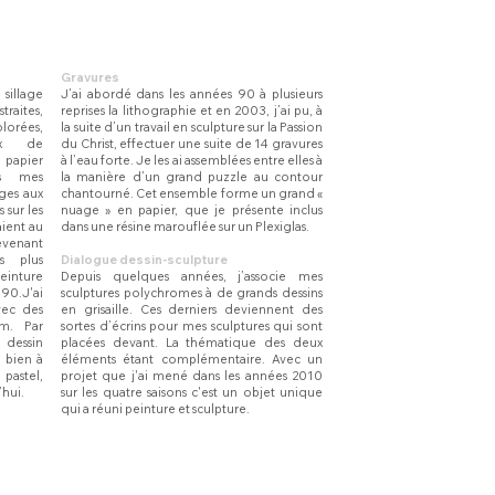
Gravures
sillage
J’ai abordé dans les années 90 à plusieurs
traites,
reprises la lithographie et en 2003, j’ai pu, à
orées,
la suite d’un travail en sculpture sur la Passion
ux de
du Christ, effectuer une suite de 14 gravures
, papier
à l’eau forte. Je les ai assemblées entre elles à
ns mes
la manière d’un grand puzzle au contour
ages aux
chantourné. Cet ensemble forme un grand «
 sur les
nuage » en papier, que je présente inclus
ient au
dans une résine marouflée sur un Plexiglas.
evenant
s plus
Dialogue dessin-sculpture
peinture
Depuis quelques années, j’associe mes
 90.J'ai
sculptures polychromes à de grands dessins
vec des
en grisaille. Ces derniers deviennent des
ium.
Par
sortes d’écrins pour mes sculptures qui sont
 dessin
placées devant. La thématique des deux
i bien à
éléments étant complémentaire. Avec un
pastel,
projet que j'ai mené dans les années 2010
’hui.
sur les quatre saisons c'est un objet unique
qui a réuni peinture et sculpture.