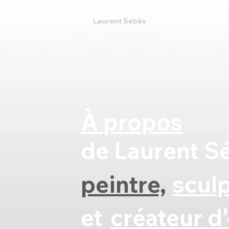
Laurent Sébès
À propos
de Laurent S
peintre,
scul
et
créateur d'